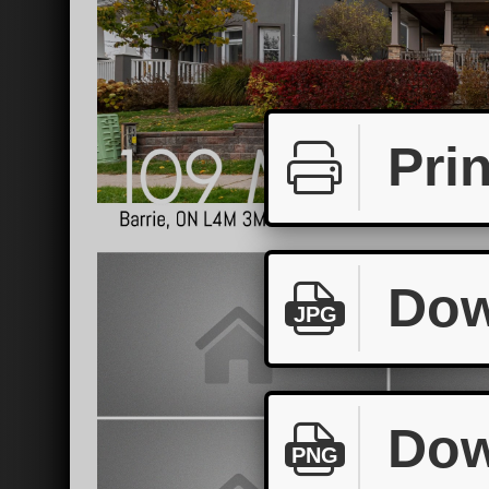
Prin
Dow
JPG
Dow
PNG